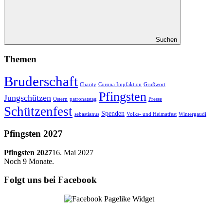
Suchen
Themen
Bruderschaft
Charity
Corona Impfaktion
Grußwort
Pfingsten
Jungschützen
Ostern
patronatstag
Presse
Schützenfest
Spenden
sebastianus
Volks- und Heimatfest
Wintergaudi
Pfingsten 2027
Pfingsten 2027
16. Mai 2027
Noch
9
Monate.
Folgt uns bei Facebook