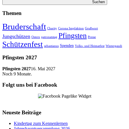
Suchen
Themen
Bruderschaft
Charity
Corona Impfaktion
Grußwort
Pfingsten
Jungschützen
Ostern
patronatstag
Presse
Schützenfest
Spenden
sebastianus
Volks- und Heimatfest
Wintergaudi
Pfingsten 2027
Pfingsten 2027
16. Mai 2027
Noch
9
Monate.
Folgt uns bei Facebook
Neueste Beiträge
Kindertag zum Kennenlernen
Jahreshauptversammlung 2026