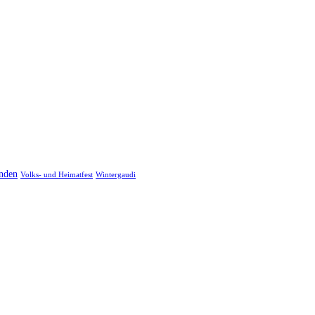
nden
Volks- und Heimatfest
Wintergaudi