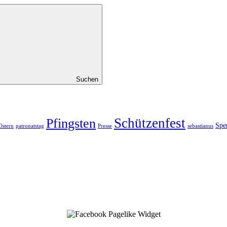
Suchen
Schützenfest
Pfingsten
Spe
Ostern
patronatstag
Presse
sebastianus