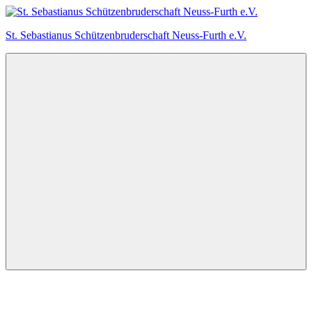
Zum
Inhalt
St. Sebastianus Schützenbruderschaft Neuss-Furth e.V.
springen
Menu
Facebook