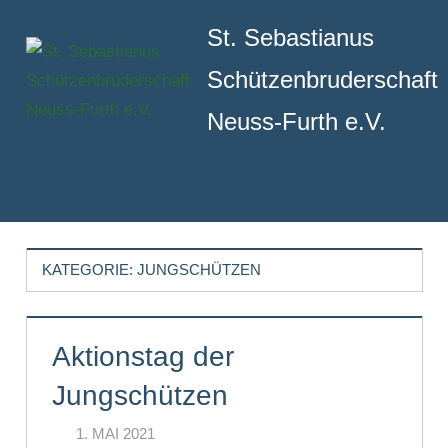
Zum
St. Sebastianus
Inhalt
springen
Schützenbruderschaft
Neuss-Furth e.V.
Menu
KATEGORIE:
JUNGSCHÜTZEN
Aktionstag der
Jungschützen
1. MAI 2021
JOCHEN HENNEN
KOMMENTAR HINTERLASSEN