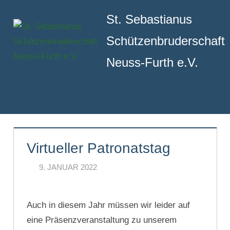
Zum
St. Sebastianus
Inhalt
springen
Schützenbruderschaft
Neuss-Furth e.V.
Menu
Virtueller Patronatstag
9. JANUAR 2022
PATRICK ARNOLD
KOMMENTAR
HINTERLASSEN
Auch in diesem Jahr müssen wir leider auf
eine Präsenzveranstaltung zu unserem