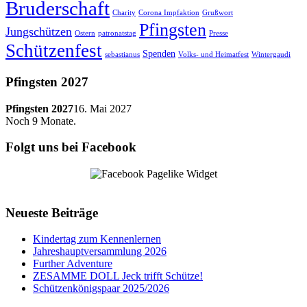
Bruderschaft
Charity
Corona Impfaktion
Grußwort
Pfingsten
Jungschützen
Ostern
patronatstag
Presse
Schützenfest
Spenden
sebastianus
Volks- und Heimatfest
Wintergaudi
Pfingsten 2027
Pfingsten 2027
16. Mai 2027
Noch
9
Monate.
Folgt uns bei Facebook
Neueste Beiträge
Kindertag zum Kennenlernen
Jahreshauptversammlung 2026
Further Adventure
ZESAMME DOLL Jeck trifft Schütze!
Schützenkönigspaar 2025/2026