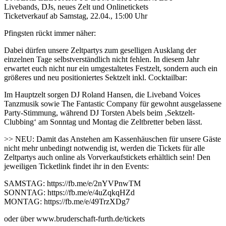
Livebands, DJs, neues Zelt und Onlinetickets
Ticketverkauf ab Samstag, 22.04., 15:00 Uhr
Pfingsten rückt immer näher:
Dabei dürfen unsere Zeltpartys zum geselligen Ausklang der
einzelnen Tage selbstverständlich nicht fehlen. In diesem Jahr
erwartet euch nicht nur ein umgestaltetes Festzelt, sondern auch ein
größeres und neu positioniertes Sektzelt inkl. Cocktailbar:
Im Hauptzelt sorgen DJ Roland Hansen, die Liveband Voices
Tanzmusik sowie The Fantastic Company für gewohnt ausgelassene
Party-Stimmung, während DJ Torsten Abels beim ‚Sektzelt-
Clubbing‘ am Sonntag und Montag die Zeltbretter beben lässt.
>> NEU: Damit das Anstehen am Kassenhäuschen für unsere Gäste
nicht mehr unbedingt notwendig ist, werden die Tickets für alle
Zeltpartys auch online als Vorverkaufstickets erhältlich sein! Den
jeweiligen Ticketlink findet ihr in den Events:
SAMSTAG: https://fb.me/e/2nYVPnwTM
SONNTAG: https://fb.me/e/4uZqkqHZd
MONTAG: https://fb.me/e/49TrzXDg7
oder über www.bruderschaft-furth.de/tickets