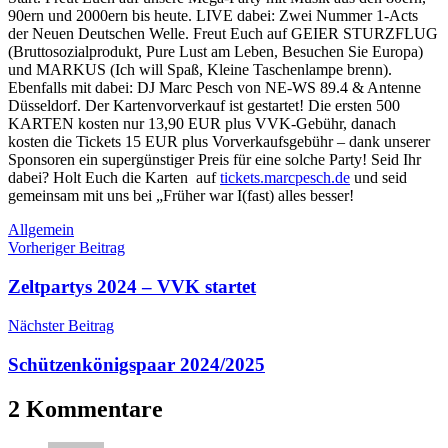
90ern und 2000ern bis heute. LIVE dabei: Zwei Nummer 1-Acts
der Neuen Deutschen Welle. Freut Euch auf GEIER STURZFLUG
(Bruttosozialprodukt, Pure Lust am Leben, Besuchen Sie Europa)
und MARKUS (Ich will Spaß, Kleine Taschenlampe brenn).
Ebenfalls mit dabei: DJ Marc Pesch von NE-WS 89.4 & Antenne
Düsseldorf. Der Kartenvorverkauf ist gestartet! Die ersten 500
KARTEN kosten nur 13,90 EUR plus VVK-Gebühr, danach
kosten die Tickets 15 EUR plus Vorverkaufsgebühr – dank unserer
Sponsoren ein supergünstiger Preis für eine solche Party! Seid Ihr
dabei? Holt Euch die Karten auf
tickets.marcpesch.de
und seid
gemeinsam mit uns bei „Früher war I(fast) alles besser!
Allgemein
Beitragsnavigation
Vorheriger Beitrag
Zeltpartys 2024 – VVK startet
Nächster Beitrag
Schützenkönigspaar 2024/2025
2 Kommentare