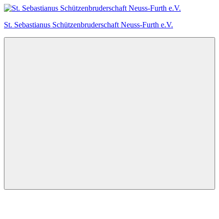
Zum
Inhalt
St. Sebastianus Schützenbruderschaft Neuss-Furth e.V.
springen
Menu
Facebook